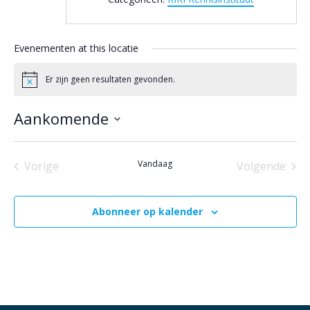
Evenementen at this locatie
Er zijn geen resultaten gevonden.
Bericht
Aankomende
Selecteer
een
Vandaag
datum.
Vorige
Volgende
Evenementen
Eveneme
Abonneer op kalender