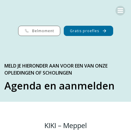
G
a
n
a
a
r
Belmoment
Gratis proefles
d
e
i
n
h
o
MELD JE HIERONDER AAN VOOR EEN VAN ONZE
u
OPLEIDINGEN OF SCHOLINGEN
d
Agenda en aanmelden
KIKI – Meppel