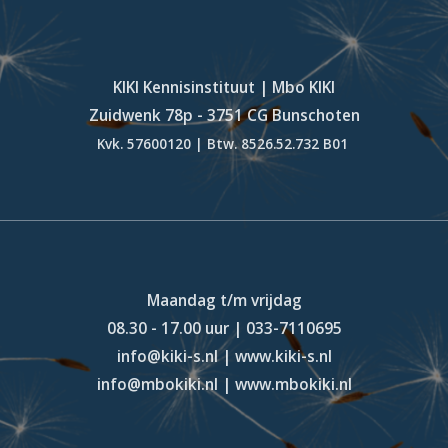
KIKI Kennisinstituut | Mbo KIKI
Zuidwenk 78p - 3751 CG Bunschoten
Kvk. 57600120 | Btw. 8526.52.732 B01
Maandag t/m vrijdag
08.30 - 17.00 uur | 033-7110695
info@kiki-s.nl | www.kiki-s.nl
info@mbokiki.nl | www.mbokiki.nl