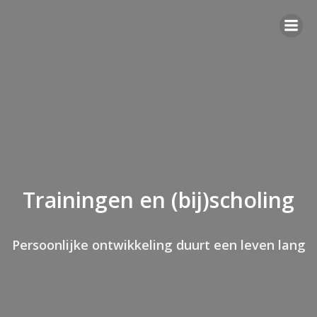
G
a
n
a
a
r
d
e
i
n
h
o
u
d
Trainingen en (bij)scholing
Persoonlijke ontwikkeling duurt een leven lang