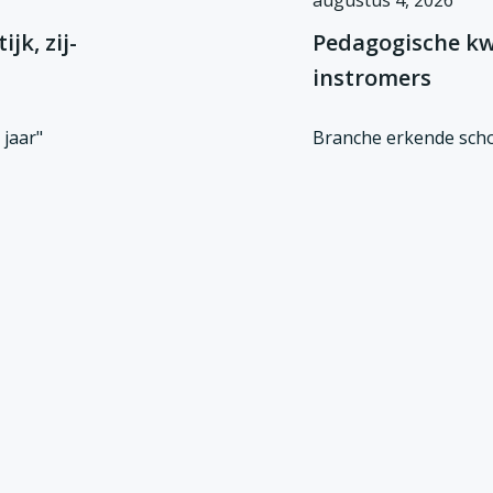
augustus 4, 2026
jk, zij-
Pedagogische kwal
instromers
jaar"
Branche erkende scho