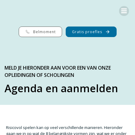
G
a
n
a
a
r
Belmoment
Gratis proefles
d
e
i
n
h
o
MELD JE HIERONDER AAN VOOR EEN VAN ONZE
u
OPLEIDINGEN OF SCHOLINGEN
d
Agenda en aanmelden
Risicovol spelen kan op veel verschillende manieren. Hieronder
gaan we in op wat de 8 belangrijkste vormen zijn, wat we er onder