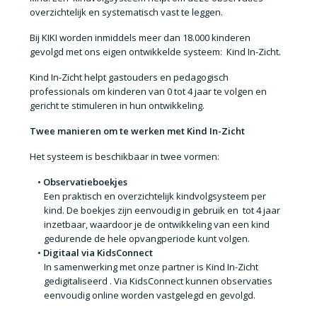
overzichtelijk en systematisch vast te leggen.
Bij KIKI worden inmiddels
meer dan 18.000 kinderen
gevolgd
met ons eigen ontwikkelde systeem:
Kind In-Zicht
.
Kind In-Zicht helpt gastouders en pedagogisch
professionals om kinderen van
0 tot 4 jaar
te volgen en
gericht te stimuleren in hun ontwikkeling.
Twee manieren om te werken met Kind In-Zicht
Het systeem is beschikbaar in twee vormen:
Observatieboekjes
Een praktisch en overzichtelijk kindvolgsysteem per
kind. De boekjes zijn eenvoudig in gebruik en
tot 4 jaar
inzetbaar
, waardoor je de ontwikkeling van een kind
gedurende de hele opvangperiode kunt volgen.
Digitaal via KidsConnect
In samenwerking met onze partner is
Kind In-Zicht
gedigitaliseerd
. Via KidsConnect kunnen observaties
eenvoudig
online worden vastgelegd en gevolgd
.