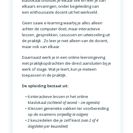
klaslokaal
ontmoet je elkaar live en leer je van
elkaars ervaringen, onder begeleiding van
een
enthousiaste docent uit het werkveld
.
Geen saaie e-learning waarbij je alles alleen
achter de computer doet, maar
interactieve
lessen, gesprekken, casussen en uitwisseling uit
de praktijk
. Zo leer je niet alleen van de docent,
maar ook van elkaar.
Daarnaast werk je in een
online leeromgeving
met praktijkopdrachten
die direct aansluiten bij je
werk of stage. Wat je leert, kun je meteen
toepassen in de praktijk
.
De opleiding bestaat uit:
6 interactieve lessen
in het online
klaslokaal
(ochtend of avond – zie agenda)
4 lessen generieke vakken
ter voorbereiding
op de examens
(vrijwillig te volgen)
2 keuzedelen
die je zelf kiest
(van 2 of 4
dagdelen per keuzedeel)