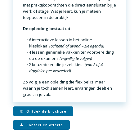
met praktijkopdrachten
die direct aansluiten bij je
werk of stage. Wat je leert, kun je meteen
toepassen in de praktijk
.
De opleiding bestaat uit:
6 interactieve lessen
in het online
klaslokaal
(ochtend of avond – zie agenda)
4 lessen generieke vakken
ter voorbereiding
op de examens
(vrijwillig te volgen)
2 keuzedelen
die je zelf kiest
(van 2 of 4
dagdelen per keuzedeel)
Zo volg je een opleiding die
flexibel is, maar
waarin je toch samen leert, ervaringen deelt en
groeit in je vak
.
Ontdek de brochure
Contact en offerte