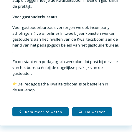
stap uitleggen hoe je de Kwaliteitsboom invult en gebruikt in
de praktijk.
Voor gastouderbureaus
Voor
gastouderbureaus
verzorgen we ook
incompany
scholingen
(live of online). In twee bijeenkomsten werken
gastouders aan het invullen van de Kwaliteitsboom aan de
hand van het
pedagogisch beleid van het gastouderbureau
.
Zo ontstaat een pedagogisch werkplan dat past bij de visie
van het bureau én bij de dagelijkse praktijk van de
gastouder.
De
Pedagogische Kwaliteitsboom
is te bestellen in
de
KIKI-shop
.
Kom meer te weten
Lid worden