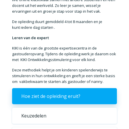
docent uit het werkveld
. Zo leer je samen, wissel je
ervaringen uit en groei je stap voor stap in het vak.
De opleiding duurt gemiddeld 4
tot 8 maanden
en je
kunt
iedere dag starten
.
Leren van de expert
KIKI is één van de grootste
expertisecentra in de
gastouderopvang
. Tijdens de opleiding werk je daarom ook
met
KIKI Ontwikkelingsstimulering voor elk kind
.
Deze methodiek helpt je om kinderen
spelenderwijs te
stimuleren in hun ontwikkeling
en geeft je een sterke basis
om
vakbekwaam te starten als gastouder of nanny
.
Hoe ziet de opleiding eruit?
Keuzedelen