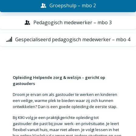
Groepshulp – mbo 2
Pedagogisch medewerker – mbo 3
Gespecialiseerd pedagogisch medewerker – mbo 4
Opleiding Helpende zorg & welzijn – gericht op
gastouders
Droom je ervan om
als gastouder te werken en kinderen
een veilige, warme plek te bieden
waar zij zich kunnen
ontwikkelen? Dan is een goede opleiding de eerste stap.
Bij KIKI volg je een
praktijkgerichte opleiding tot
gastouder
die past bij jouw
werk- en privésituatie
. Je leert
flexibel vanuit huis, maar
niet alleen
. Je volgt lessen in het
live online klaslokaal samen met andere studenten en een