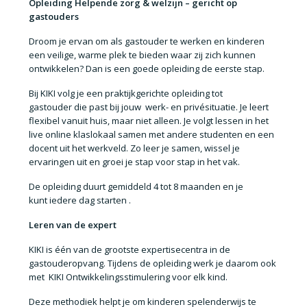
Opleiding Helpende zorg & welzijn – gericht op
gastouders
Droom je ervan om
als gastouder te werken en kinderen
een veilige, warme plek te bieden
waar zij zich kunnen
ontwikkelen? Dan is een goede opleiding de eerste stap.
Bij KIKI volg je een
praktijkgerichte opleiding tot
gastouder
die past bij jouw
werk- en privésituatie
. Je leert
flexibel vanuit huis, maar
niet alleen
. Je volgt lessen in het
live online klaslokaal samen met andere studenten en een
docent uit het werkveld
. Zo leer je samen, wissel je
ervaringen uit en groei je stap voor stap in het vak.
De opleiding duurt gemiddeld 4
tot 8 maanden
en je
kunt
iedere dag starten
.
Leren van de expert
KIKI is één van de grootste
expertisecentra in de
gastouderopvang
. Tijdens de opleiding werk je daarom ook
met
KIKI Ontwikkelingsstimulering voor elk kind
.
Deze methodiek helpt je om kinderen
spelenderwijs te