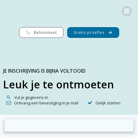
G
a
n
a
a
r
Belmoment
Gratis proefles
d
e
i
n
h
o
JE INSCHRIJVING IS BIJNA VOLTOOID
u
d
Leuk je te ontmoeten
Vul je gegevens in
Ontvang een bevestiging in je mail
Gelijk starten